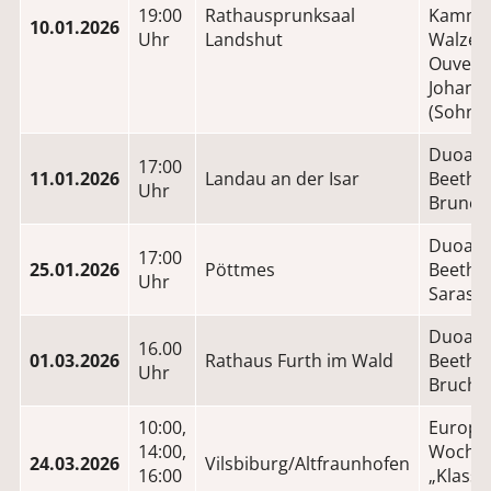
19:00
Rathausprunksaal
Kammer
10.01.2026
Uhr
Landshut
Walzer,
Ouvert
Johann
(Sohn)
Duoabe
17:00
11.01.2026
Landau an der Isar
Beethov
Uhr
Brunett
Duoabe
17:00
25.01.2026
Pöttmes
Beetho
Uhr
Sarasa
Duoabe
16.00
01.03.2026
Rathaus Furth im Wald
Beetho
Uhr
Bruch
10:00,
Europä
14:00,
Wochen
24.03.2026
Vilsbiburg/Altfraunhofen
16:00
„Klassi