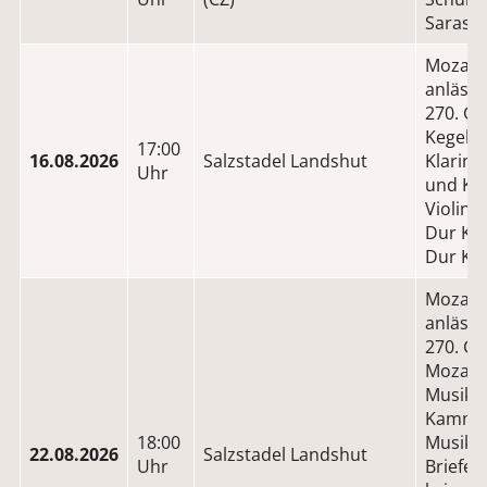
Sarasat
Mozart
anlässl
270. Ge
Kegelst
17:00
16.08.2026
Salzstadel Landshut
Klarinet
Uhr
und Kla
Violins
Dur KV
Dur KV
Mozart
anlässl
270. Ge
Mozart 
Musikal
Kammer
18:00
Musik,
22.08.2026
Salzstadel Landshut
Uhr
Briefe 