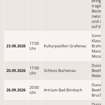
bringen
tragik
Bezieh
zwisch
und se
auf die
Sommer
Klassik
17:00
23.08.2026
Kulturpavillon Grafenau
Brahms
Uhr
Massene
Mozart,
Duoabe
17:00
20.09.2026
Schloss Buchenau
Beethov
Uhr
Weber,
Duoabe
20:00
26.09.2026
Artrium Bad Birnbach
Beetho
Uhr
Bruch
Duoabe