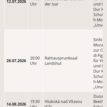
12.07.2026
Uhr
der Isar
und Orc
Dur KV 
Schuber
h-Moll
„Unvoll
Sinfoni
Mozart
zur Op
di Figa
20:00
Rathausprunksaal
28.07.2026
für Viol
Uhr
Landshut
und Orc
Dur KV 
Schuber
h-Moll
„Unvoll
Duoabe
19:30
Hluboká nad Vltavou
Beetho
14.08.2026
Uhr
(CZ)
Schuber