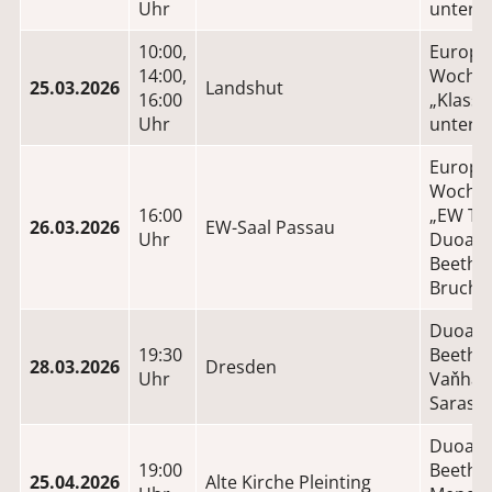
Uhr
unterw
10:00,
Europä
14:00,
Wochen
25.03.2026
Landshut
16:00
„Klassi
Uhr
unterw
Europä
Wochen
16:00
„EW Tre
26.03.2026
EW-Saal Passau
Uhr
Duoabe
Beethov
Bruch.
Duoabe
19:30
Beethov
28.03.2026
Dresden
Uhr
Vaňhal,
Sarasa
Duoabe
19:00
Beetho
25.04.2026
Alte Kirche Pleinting