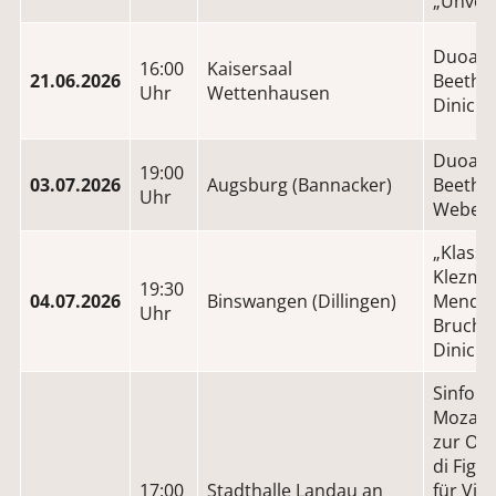
„Unvoll
Duoabe
16:00
Kaisersaal
21.06.2026
Beethov
Uhr
Wettenhausen
Dinicu,
Duoabe
19:00
03.07.2026
Augsburg (Bannacker)
Beethov
Uhr
Weber,
„Klassi
Klezmer
19:30
04.07.2026
Binswangen (Dillingen)
Mendel
Uhr
Bruch, 
Dinicu,
Sinfoni
Mozart
zur Op
di Figa
17:00
Stadthalle Landau an
für Viol