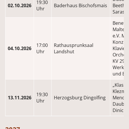
19:30
02.10.2026
Baderhaus Bischofsmais
Beetho
Uhr
Sarasat
Benefiz
Maltes
e.V. Mo
Konzert
17:00
Rathausprunksaal
04.10.2026
Klavier
Uhr
Landshut
Orches
KV 299
Werke 
und Be
„Klassi
Klezmer
19:30
13.11.2026
Herzogsburg Dingolfing
Mendel
Uhr
Dauber,
Dinicu,